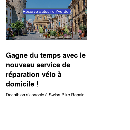
Réserve autour d'Yverdon
Gagne du temps avec le
nouveau service de
réparation vélo à
domicile !
Decathlon s’associe à Swiss Bike Repair
pour t’offrir un rendez-vous en ligne simple
et rapide avec un réparateur pro qui vient
chez toi, prêt à intervenir.
Disponible en test dans la région
Lausannoise.