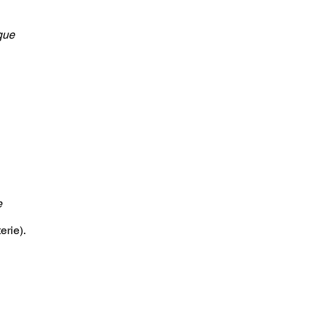
 que
e
erie).